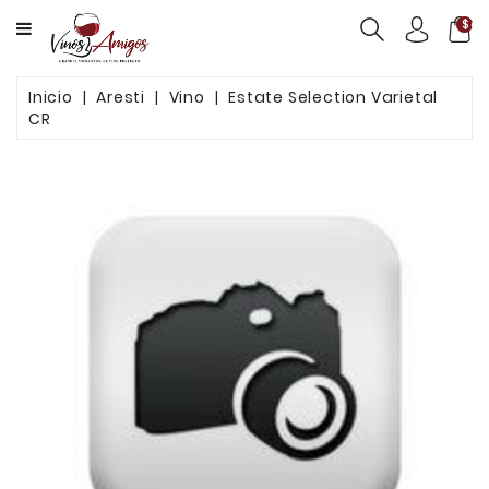
CATEGORY
$ca
VINOS
Inicio
Aresti
Vino
Estate Selection Varietal
CR
PRODUCTOS
SERVICIOS
NOSOTROS
CONTACTO